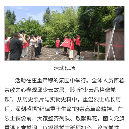
活动现场
活动在庄重肃穆的氛围中举行。全体人员怀着
崇敬之心参观邱少云故居，聆听“少云品格微党
课”，从历史照片与实物史料中，重温烈士成长历
程，深刻感悟“纪律重于生命”的崇高革命精神。在
烈士铜像前，大家整齐列队、敬献鲜花，面向党旗
重温入党誓词，以铿锵誓言砥砺初心、淬炼党性，