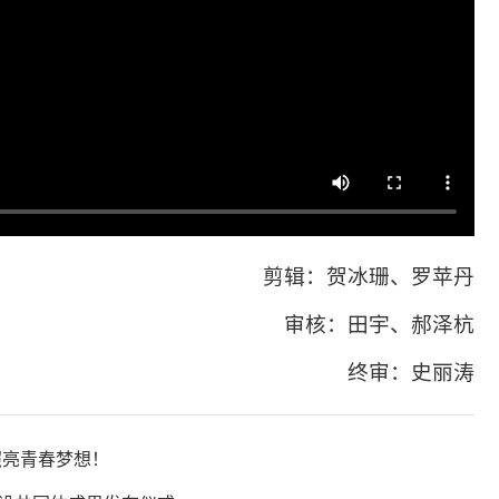
剪辑：贺冰珊、罗苹丹
审核：田宇、郝泽杭
终审：史丽涛
照亮青春梦想！