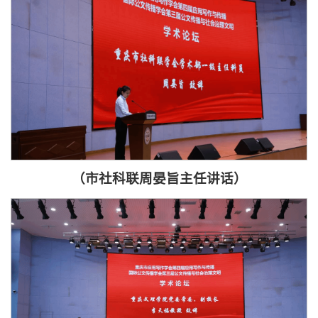
（市社科联周晏旨主任讲话）