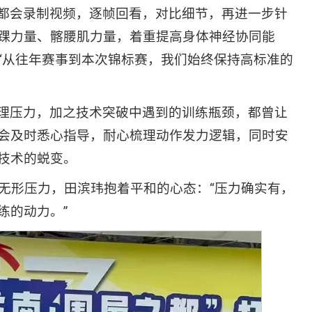
都会录制视频，逐帧回看，对比细节，再进一步针
踝力量、髂腰肌力量，着重提高身体神经协同能
“从往年赛事到本次锦标赛，我们始终保持高标准的
理压力，加之技术突破中遇到的训练瓶颈，都曾让
会及时悉心指导，耐心梳理动作发力逻辑，同时安
技术的蜕变。
的无形压力，田滨玮抱着平和的心态：“压力确实有，
练的动力。”