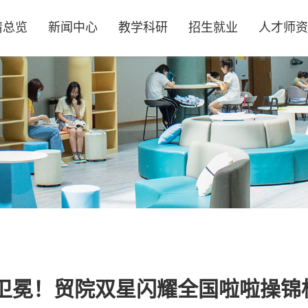
情总览
新闻中心
教学科研
招生就业
人才师资
卫冕！贸院双星闪耀全国啦啦操锦