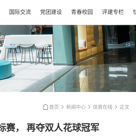
国际交流
党团建设
青春校园
评建专栏
首页
新闻中心
佳音在线
正文
标赛， 再夺双人花球冠军