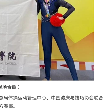
场合照 ）
总局体操运动管理中心、中国蹦床与技巧协会联合
方赛事。