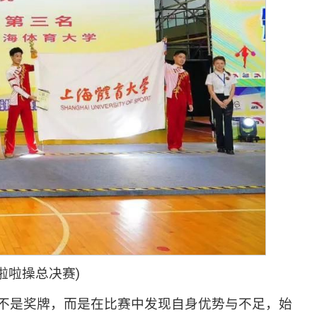
啦啦操总决赛)
不是奖牌，而是在比赛中发现自身优势与不足，始