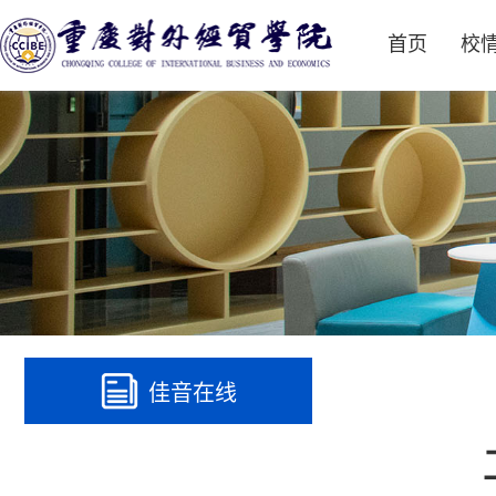
首页
校
佳音在线